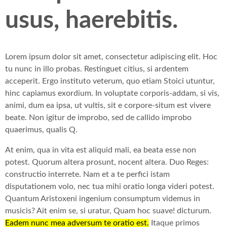
usus, haerebitis.
Lorem ipsum dolor sit amet, consectetur adipiscing elit. Hoc
tu nunc in illo probas. Restinguet citius, si ardentem
acceperit. Ergo instituto veterum, quo etiam Stoici utuntur,
hinc capiamus exordium. In voluptate corporis-addam, si vis,
animi, dum ea ipsa, ut vultis, sit e corpore-situm est vivere
beate. Non igitur de improbo, sed de callido improbo
quaerimus, qualis Q.
At enim, qua in vita est aliquid mali, ea beata esse non
potest. Quorum altera prosunt, nocent altera. Duo Reges:
constructio interrete. Nam et a te perfici istam
disputationem volo, nec tua mihi oratio longa videri potest.
Quantum Aristoxeni ingenium consumptum videmus in
musicis? Ait enim se, si uratur, Quam hoc suave! dicturum.
Eadem nunc mea adversum te oratio est.
Itaque primos