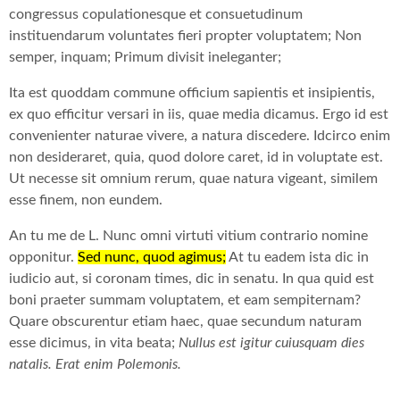
congressus copulationesque et consuetudinum
instituendarum voluntates fieri propter voluptatem; Non
semper, inquam; Primum divisit ineleganter;
Ita est quoddam commune officium sapientis et insipientis,
ex quo efficitur versari in iis, quae media dicamus. Ergo id est
convenienter naturae vivere, a natura discedere. Idcirco enim
non desideraret, quia, quod dolore caret, id in voluptate est.
Ut necesse sit omnium rerum, quae natura vigeant, similem
esse finem, non eundem.
An tu me de L. Nunc omni virtuti vitium contrario nomine
opponitur.
Sed nunc, quod agimus;
At tu eadem ista dic in
iudicio aut, si coronam times, dic in senatu. In qua quid est
boni praeter summam voluptatem, et eam sempiternam?
Quare obscurentur etiam haec, quae secundum naturam
esse dicimus, in vita beata;
Nullus est igitur cuiusquam dies
natalis.
Erat enim Polemonis.